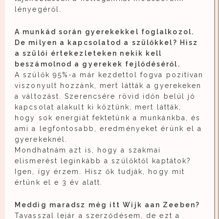
lényegéről.
A munkád során gyerekekkel foglalkozol.
De milyen a kapcsolatod a szülőkkel? Hisz
a szülői értekezleteken nekik kell
beszámolnod a gyerekek fejlődéséről.
A szülők 95%-a már kezdettol fogva pozitívan
viszonyult hozzánk, mert látták a gyerekeken
a változást. Szerencsére rövid időn belül jó
kapcsolat alakult ki köztünk, mert látták,
hogy sok energiát fektetünk a munkánkba, és
ami a legfontosabb, eredményeket érünk el a
gyerekeknél.
Mondhatnám azt is, hogy a szakmai
elismerést leginkább a szülőktől kaptátok?
Igen, így érzem. Hisz ők tudják, hogy mit
értünk el e 3 év alatt.
Meddig maradsz még itt Wijk aan Zeeben?
Tavasszal lejár a szerződésem, de ezt a