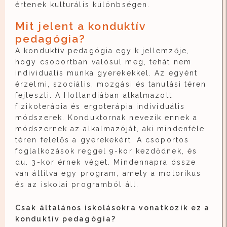
értenek kulturális különbségen.
Mit jelent a konduktív
pedagógia?
A konduktív pedagógia egyik jellemzője,
hogy csoportban valósul meg, tehát nem
individuális munka gyerekekkel. Az egyént
érzelmi, szociális, mozgási és tanulási téren
fejleszti. A Hollandiában alkalmazott
fizikoterápia és ergoterápia individuális
módszerek. Konduktornak nevezik ennek a
módszernek az alkalmazóját, aki mindenféle
téren felelős a gyerekekért. A csoportos
foglalkozások reggel 9-kor kezdődnek, és
du. 3-kor érnek véget. Mindennapra össze
van állítva egy program, amely a motorikus
és az iskolai programból áll.
Csak általános iskolásokra vonatkozik ez a
konduktív pedagógia?