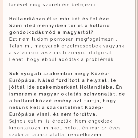
tanévet még szeretném befejezni.
Hollandiában élsz már két és fél éve.
Szerinted mennyiben tér el a holland
gondolkodásmód a magyartól?
Ezt nem tudom pontosan megfogalmazni.
Talán mi, magyarok érzelmesebbek vagyunk,
a szívünkre veszünk bizonyos dolgokat.
Lehet, hogy ebből adódtak a problémák...
Sok nyugati szakember megy Közép-
Európába. Nálad fordított a helyzet, te
jöttél ide szakemberként Hollandiába. Én
ismerem a magyar oktatás színvonalát, de
a holland közvélemény azt tartja, hogy
nekünk kell a szakértelmet Közép-
Európába vinni, és nem fordítva.
Sajnos ezt mi is éreztük. Nem engedtek
kibontakozni minket, holott én már 14 éves
szakmai tapasztalattal rendelkezem.