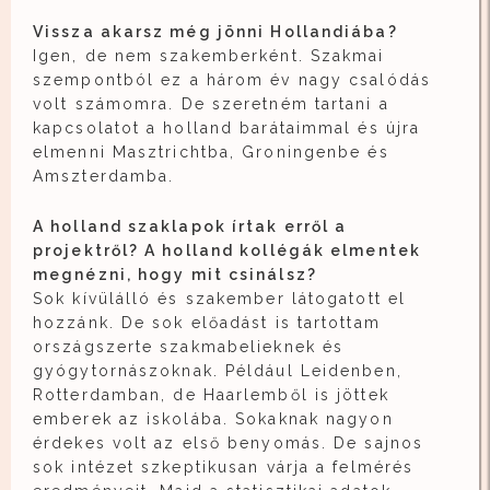
Vissza akarsz még jönni Hollandiába?
Igen, de nem szakemberként. Szakmai
szempontból ez a három év nagy csalódás
volt számomra. De szeretném tartani a
kapcsolatot a holland barátaimmal és újra
elmenni Masztrichtba, Groningenbe és
Amszterdamba.
A holland szaklapok írtak erről a
projektről? A holland kollégák elmentek
megnézni, hogy mit csinálsz?
Sok kívülálló és szakember látogatott el
hozzánk. De sok előadást is tartottam
országszerte szakmabelieknek és
gyógytornászoknak. Például Leidenben,
Rotterdamban, de Haarlemből is jöttek
emberek az iskolába. Sokaknak nagyon
érdekes volt az első benyomás. De sajnos
sok intézet szkeptikusan várja a felmérés