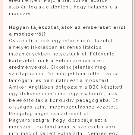
eredményeit. Majd a statisztikai adatok
alapján fogják eldönteni, hogy hatásos-e a
módszer.
Hogyan tájékoztatjátok az embereket erről
a módszerről?
Összeállítottunk egy információs füzetet,
amelyet iskolákban és rehabilitációs
intézményekben helyeztünk el. Félévente
körlevelet írunk a Heliomareben elért
eredményekről. Cikkeink jelentek meg
szaklapokban. De még jobban kellett volna
támogatni és bemutatni ezt a módszert.
Amikor Angliában dolgoztam a BBC készített
egy dokumentumfilmet egy családról, akik
belekóstoltak a konduktív pedagógiába. Ez
országos szintı megmozduláshoz vezetett.
Rengeteg angol család ment el
Magyarországra, hogy kipróbálja ezt a
módszert. Hollandiában is szélesebb körı
információt kellett volna adni. Nemrég egy