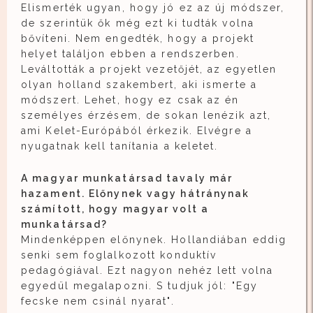
Elismerték ugyan, hogy jó ez az új módszer,
de szerintük ők még ezt ki tudták volna
bővíteni. Nem engedték, hogy a projekt
helyet találjon ebben a rendszerben.
Leváltották a projekt vezetőjét, az egyetlen
olyan holland szakembert, aki ismerte a
módszert. Lehet, hogy ez csak az én
személyes érzésem, de sokan lenézik azt,
ami Kelet-Európából érkezik. Elvégre a
nyugatnak kell tanítania a keletet.
A magyar munkatársad tavaly már
hazament. Előnynek vagy hátránynak
számított, hogy magyar volt a
munkatársad?
Mindenképpen előnynek. Hollandiában eddig
senki sem foglalkozott konduktív
pedagógiával. Ezt nagyon nehéz lett volna
egyedül megalapozni. S tudjuk jól: "Egy
fecske nem csinál nyarat".