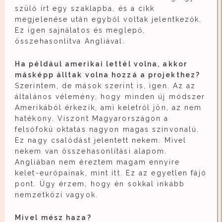
szülő írt egy szaklapba, és a cikk
megjelenése után egyből voltak jelentkezők.
Ez igen sajnálatos és meglepő,
összehasonlítva Angliával.
Ha például amerikai lettél volna, akkor
másképp álltak volna hozzá a projekthez?
Szerintem, de mások szerint is, igen. Az az
általános vélemény, hogy minden új módszer
Amerikából érkezik, ami keletről jön, az nem
hatékony. Viszont Magyarországon a
felsőfokú oktatás nagyon magas színvonalú.
Ez nagy csalódást jelentett nekem. Mivel
nekem van összehasonlítási alapom.
Angliában nem éreztem magam ennyire
kelet-európainak, mint itt. Ez az egyetlen fájó
pont. Úgy érzem, hogy én sokkal inkább
nemzetközi vagyok.
Mivel mész haza?