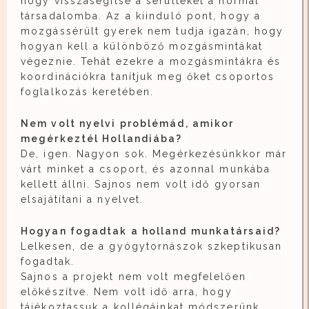
hogy visszasegítse a sérülteket a normál
társadalomba. Az a kiinduló pont, hogy a
mozgássérült gyerek nem tudja igazán, hogy
hogyan kell a különböző mozgásmintákat
végeznie. Tehát ezekre a mozgásmintákra és
koordinációkra tanítjuk meg őket csoportos
foglalkozás keretében.
Nem volt nyelvi problémád, amikor
megérkeztél Hollandiába?
De, igen. Nagyon sok. Megérkezésünkkor már
várt minket a csoport, és azonnal munkába
kellett állni. Sajnos nem volt idő gyorsan
elsajátítani a nyelvet.
Hogyan fogadtak a holland munkatársaid?
Lelkesen, de a gyógytornászok szkeptikusan
fogadtak.
Sajnos a projekt nem volt megfelelően
előkészítve. Nem volt idő arra, hogy
tájékoztassuk a kollégáinkat módszerünk