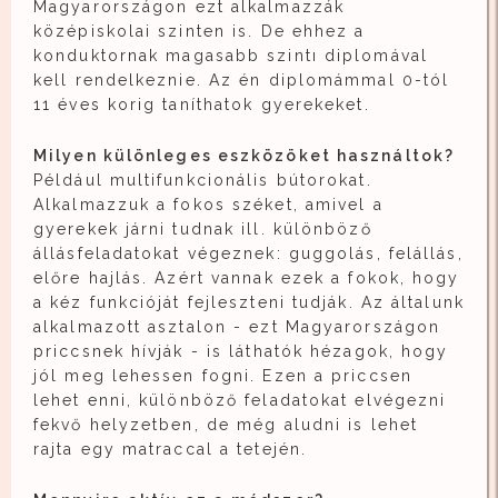
Magyarországon ezt alkalmazzák
középiskolai szinten is. De ehhez a
konduktornak magasabb szintı diplomával
kell rendelkeznie. Az én diplomámmal 0-tól
11 éves korig taníthatok gyerekeket.
Milyen különleges eszközöket használtok?
Például multifunkcionális bútorokat.
Alkalmazzuk a fokos széket, amivel a
gyerekek járni tudnak ill. különböző
állásfeladatokat végeznek: guggolás, felállás,
előre hajlás. Azért vannak ezek a fokok, hogy
a kéz funkcióját fejleszteni tudják. Az általunk
alkalmazott asztalon - ezt Magyarországon
priccsnek hívják - is láthatók hézagok, hogy
jól meg lehessen fogni. Ezen a priccsen
lehet enni, különböző feladatokat elvégezni
fekvő helyzetben, de még aludni is lehet
rajta egy matraccal a tetején.