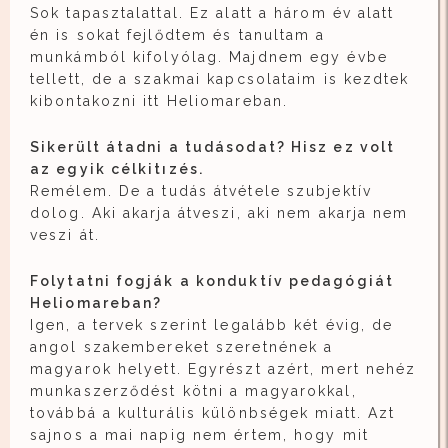
Sok tapasztalattal. Ez alatt a három év alatt
én is sokat fejlődtem és tanultam a
munkámból kifolyólag. Majdnem egy évbe
tellett, de a szakmai kapcsolataim is kezdtek
kibontakozni itt Heliomareban.
Sikerült átadni a tudásodat? Hisz ez volt
az egyik célkitızés.
Remélem. De a tudás átvétele szubjektív
dolog. Aki akarja átveszi, aki nem akarja nem
veszi át.
Folytatni fogják a konduktív pedagógiát
Heliomareban?
Igen, a tervek szerint legalább két évig, de
angol szakembereket szeretnének a
magyarok helyett. Egyrészt azért, mert nehéz
munkaszerződést kötni a magyarokkal,
továbbá a kulturális különbségek miatt. Azt
sajnos a mai napig nem értem, hogy mit