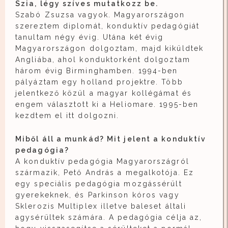
Szia, légy szíves mutatkozz be.
Szabó Zsuzsa vagyok. Magyarországon
szereztem diplomát, konduktív pedagógiát
tanultam négy évig. Utána két évig
Magyarországon dolgoztam, majd kiküldtek
Angliába, ahol konduktorként dolgoztam
három évig Birminghamben. 1994-ben
pályáztam egy holland projektre. Több
jelentkező közül a magyar kollégámat és
engem választott ki a Heliomare. 1995-ben
kezdtem el itt dolgozni.
Miből áll a munkád? Mit jelent a konduktív
pedagógia?
A konduktív pedagógia Magyarországról
származik, Pető András a megalkotója. Ez
egy speciális pedagógia mozgássérült
gyerekeknek, és Parkinson kóros vagy
Sklerozis Multiplex illetve baleset általi
agysérültek számára. A pedagógia célja az,