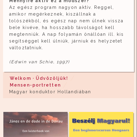
Mennyire aktív ez a módszer?
Az egész program nagyon aktív. Reggel,
amikor megérkeznek, kiszállnak a
tolószékből, és egész nap nem ülnek vissza
bele kivéve, ha hosszabb távolságot kell
megtenniük. A nap folyamán önállóan ill. kis
segítséggel kell ülniük, járniuk és helyzetet
változtatniuk.
(Edwin van Schie, 1997)
Welkom · Üdvözöljük!
Mensen-portretten
Magyar konduktor Hollandiában