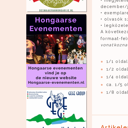
• megjelené
december/
• exemplar
• olvasók s
• legközele
A következ
formaat-fel
vonatkozna
1/1 olda
1/2 oldal
1/4 oldal
ca. 1/5 o
1/8 oldal
Artikele