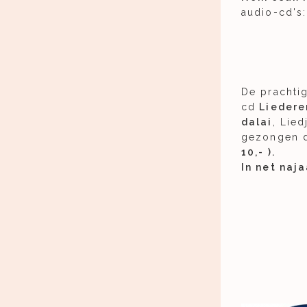
audio-cd's:
De prachti
cd
Liederen
dalai
, Lie
gezongen 
10,- ).
In net naja