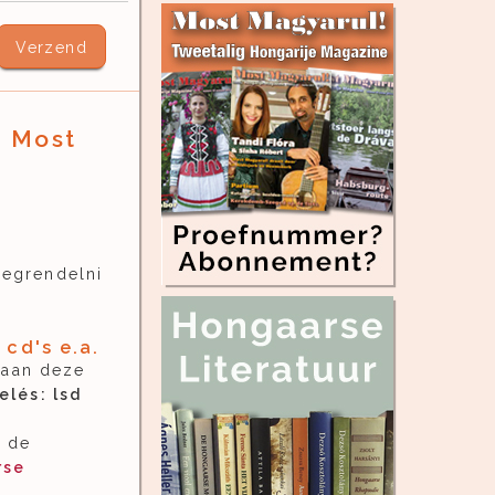
Verzend
n Most
egrendelni
cd's e.a.
raan deze
elés: lsd
e de
rse