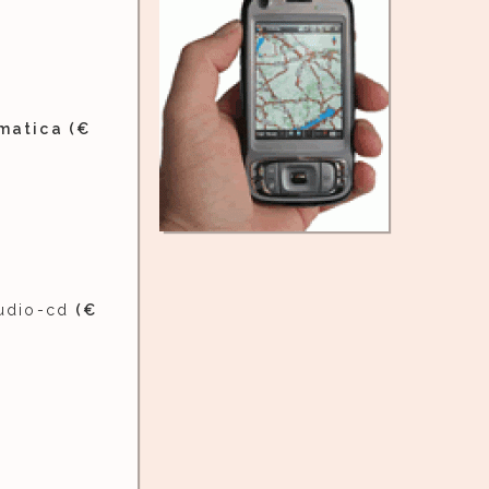
matica (€
udio-cd
(€