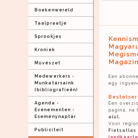
Boekenwereld
Taalpraatje
Sprookjes
Kennism
Magyaru
Kroniek
Megisme
Magazin
Művészet
Medewerkers -
Een abonne
Munkatársaink
egy ingyen
(bibliografieën)
Bestelser
Agenda -
Een overzic
Evenementen -
pagina, na 
Eseménynaptár
alul.
Voor regio
Publiciteit
Fietsatlas
landkaart