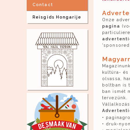
Contact
Adverte
Reisgids Hongarije
Onze advert
pagina
(voo
particulier
advertenti
'sponsored
Magyarn
Magazinunk
kultúra- és
olvassa, h
boltban is 
ban ismét m
tervezünk.
Vállalkozás
Advertenti
• paginagr
• druk-nyom