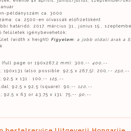
sek, évente 4x április, június/július, szeptember/okt
január
en-példányszám ca. 3000
záma: ca. 2500-en olvassák előfizetőként
bbi határidő: 2017. március 31., június 15., szeptembe
ő felületek igénybevehetők:
ület (width x height)
Figyelem
: a jobb oldali árak a 
k
l (full page or 190x267,2 mm): 300,--
400,--
; 190x131 (also possible: 92,5 x 267,5): 200,--
250,--
; 92,5 x 131 : 100,--
125,--
ldal; 92,5 x 92,5 (square): 90,--
120,--
; 92,5 x 63 or 43,75 x 131: 75,--
90,--
n bestelservice Uitgeverij Hongarije