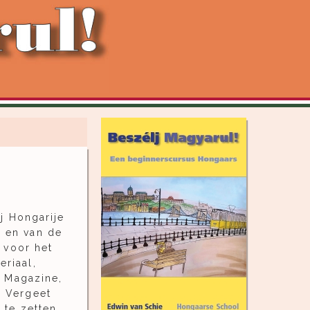
ij Hongarije
e
en van de
 voor het
riaal,
e Magazine,
. Vergeet
 te zetten.