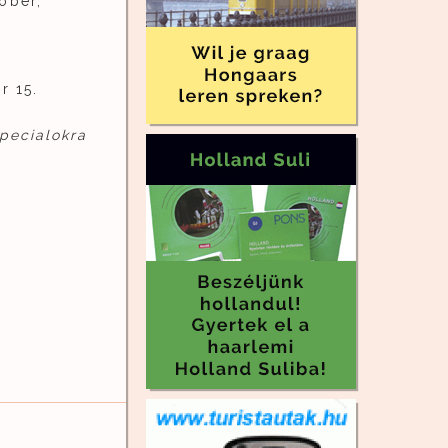
óber,
r 15.
Specialokra