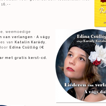
 16,--
ge, weemoedige
 van verlangen · A vágy
djes van
Katalin Karády
,
door
Edina Csüllög (€
ar met gratis kerst-cd.