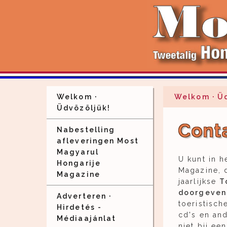
Welkom ·
Welkom · Ü
Üdvözöljük!
Conta
Nabestelling
afleveringen Most
Magyarul
U kunt in h
Hongarije
Magazine, 
Magazine
jaarlijkse
T
doorgeven 
Adverteren ·
toeristisch
Hirdetés -
cd's en an
Médiaajánlat
niet bij ee