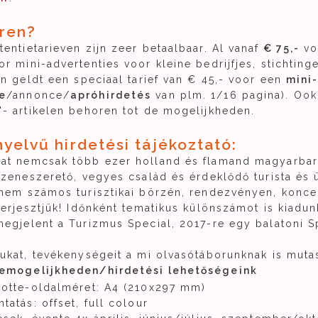
ren?
entietarieven zijn zeer betaalbaar. Al vanaf
€ 75,-
vo
r mini-advertenties voor kleine bedrijfjes, stichting
en geldt een speciaal tarief van € 45,- voor een
mini
e
/annonce/
apróhirdetés
van plm. 1/16 pagina). Ook
'- artikelen behoren tot de mogelijkheden.
yelvű hirdetési tájékoztató:
at nemcsak több ezer holland és flamand magyarbar
 zeneszerető, vegyes család és érdeklődő turista és
anem számos turisztikai börzén, rendezvényen, konce
terjesztjük! Időnként tematikus különszámot is kiadun
egjelent a Turizmus Special, 2017-re egy balatoni Sp
ukat, tevékenységeit a mi olvasótáborunknak is muta
emogelijkheden/hirdetési lehetőségeink
ootte-oldalméret: A4 (210x297 mm)
tatás: offset, full colour