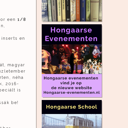
or een
1/8
en,
-
 inserts en
át, magyar
 üzletember
rten, néha
k, 2016-
eciált is
ssák be!