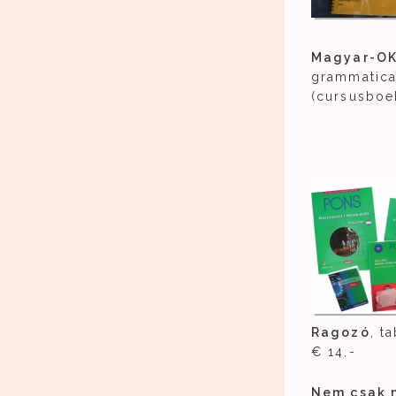
Magyar-OK, 
grammatica
(cursusboe
Ragozó
, t
€ 14,-
Nem csak 