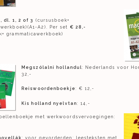
dl. 1, 2 of 3
(cursusboek+
werkboek)(A1-A2). Per set
€ 28,-
k+ grammaticawerkboek)
Megszólalni hollandul
: Nederlands voor Ho
32,-
Reiswoordenboekje
: € 12,-
Kis holland nyelvtan
: 14,-
abellenboekje met werkwoordsvervoegingen:
novellák
: voor gevorderden: leesteksten met