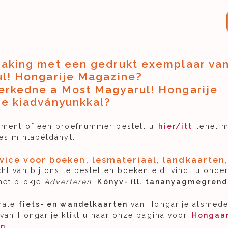
aking met een gedrukt exemplaar va
l! Hongarije Magazine?
rkedne a Most Magyarul! Hongarije
e kiadványunkkal?
ment of een proefnummer bestelt u
hier/itt
lehet m
es mintapéldányt.
vice voor boeken, lesmateriaal, landkaarten, 
ht van bij ons te bestellen boeken e.d. vindt u onde
het blokje
Adverteren
.
Könyv- ill. tananyagmegrend
nale
fiets- en wandelkaarten
van Hongarije alsmed
van Hongarije klikt u naar onze pagina voor
Hongaa
en
.