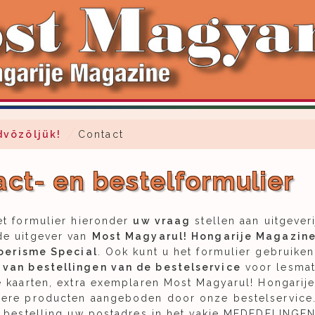
dvözöljük!
Contact
ct- en bestelformulier
et formulier hieronder
uw vraag
stellen aan uitgever
de uitgever van
Most Magyarul! Hongarije Magazin
oerisme Special
. Ook kunt u het formulier gebruiken
van bestellingen van de bestelservice
voor lesmate
e kaarten, extra exemplaren Most Magyarul! Hongarij
dere producten aangeboden door onze bestelservice
n bestelling uw postadres in het vakje MEDEDELINGEN