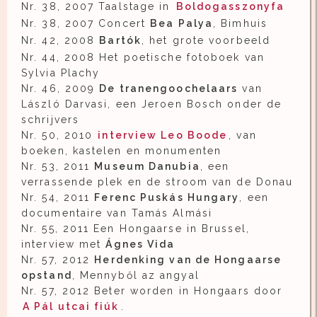
Nr. 38, 2007 Taalstage in
Boldogasszonyfa
Nr. 38, 2007 Concert
Bea Palya
, Bimhuis
Nr. 42, 2008
Bartók
, het grote voorbeeld
Nr. 44, 2008 Het poetische fotoboek van
Sylvia Plachy
Nr. 46, 2009
De tranengoochelaars
van
László Darvasi, een Jeroen Bosch onder de
schrijvers
Nr. 50, 2010
interview
Leo Boode
, van
boeken, kastelen en monumenten
Nr. 53, 2011
Museum Danubia
, een
verrassende plek en de stroom van de Donau
Nr. 54, 2011
Ferenc Puskás Hungary
, een
documentaire van Tamás Almási
Nr. 55, 2011 Een Hongaarse in Brussel,
interview met
Ágnes Vida
Nr. 57, 2012
Herdenking van de Hongaarse
opstand
, Mennyből az angyal
Nr. 57, 2012 Beter worden in Hongaars door
A Pál utcai fiúk
.