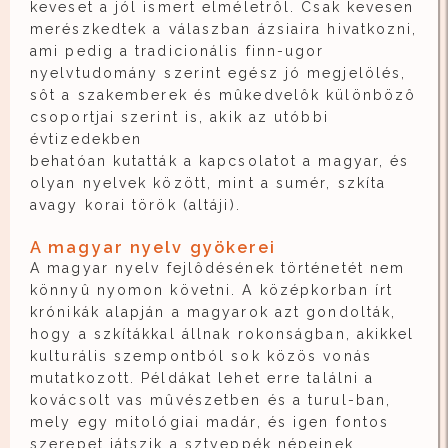
keveset a jól ismert elméletrôl. Csak kevesen
merészkedtek a válaszban ázsiaira hivatkozni,
ami pedig a tradicionális finn-ugor
nyelvtudomány szerint egész jó megjelölés,
sôt a szakemberek és mûkedvelôk különbözô
csoportjai szerint is, akik az utóbbi
évtizedekben
behatóan kutatták a kapcsolatot a magyar, és
olyan nyelvek között, mint a sumér, szkíta
avagy korai török (altáji).
A magyar nyelv gyökerei
A magyar nyelv fejlôdésének történetét nem
könnyû nyomon követni. A középkorban írt
krónikák alapján a magyarok azt gondolták,
hogy a szkítákkal állnak rokonságban, akikkel
kulturális szempontból sok közös vonás
mutatkozott. Példákat lehet erre találni a
kovácsolt vas mûvészetben és a turul-ban,
mely egy mitológiai madár, és igen fontos
szerepet játszik a sztyeppék népeinek