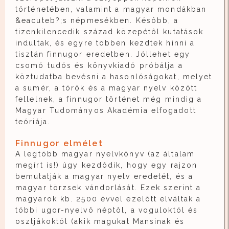
történetében, valamint a magyar mondákban
&eacuteb?;s népmesékben. Késôbb, a
tizenkilencedik század közepétôl kutatások
indultak, és egyre többen kezdtek hinni a
tisztán finnugor eredetben. Jóllehet egy
csomó tudós és könyvkiadó próbálja a
köztudatba bevésni a hasonlóságokat, melyet
a sumér, a török és a magyar nyelv között
fellelnek, a finnugor történet még mindig a
Magyar Tudományos Akadémia elfogadott
teóriája.
Finnugor elmélet
A legtöbb magyar nyelvkönyv (az általam
megírt is!) úgy kezdôdik, hogy egy rajzon
bemutatják a magyar nyelv eredetét, és a
magyar törzsek vándorlását. Ezek szerint a
magyarok kb. 2500 évvel ezelôtt elváltak a
többi ugor-nyelvô néptôl, a voguloktól és
osztjákoktól (akik magukat Mansinak és