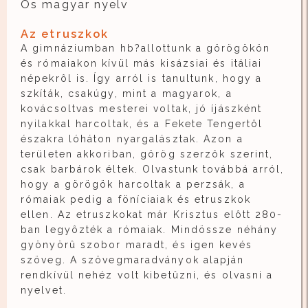
Ôs magyar nyelv
Az etruszkok
A gimnáziumban hb?allottunk a görögökön
és rómaiakon kívül más kisázsiai és itáliai
népekrôl is. Így arról is tanultunk, hogy a
szkíták, csakúgy, mint a magyarok, a
kovácsoltvas mesterei voltak, jó íjászként
nyilakkal harcoltak, és a Fekete Tengertôl
északra lóháton nyargalásztak. Azon a
területen akkoriban, görög szerzôk szerint,
csak barbárok éltek. Olvastunk továbbá arról,
hogy a görögök harcoltak a perzsák, a
rómaiak pedig a föníciaiak és etruszkok
ellen. Az etruszkokat már Krisztus elôtt 280-
ban legyôzték a rómaiak. Mindössze néhány
gyönyörû szobor maradt, és igen kevés
szöveg. A szövegmaradványok alapján
rendkívül nehéz volt kibetûzni, és olvasni a
nyelvet.