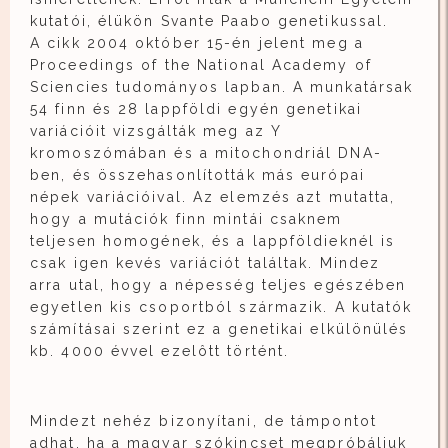
kutatói, élükön Svante Paabo genetikussal.
A cikk 2004 október 15-én jelent meg a
Proceedings of the National Academy of
Sciencies tudományos lapban. A munkatársak
54 finn és 28 lappföldi egyén genetikai
variációit vizsgálták meg az Y
kromoszómában és a mitochondriál DNA-
ben, és összehasonlították más európai
népek variációival. Az elemzés azt mutatta,
hogy a mutációk finn mintái csaknem
teljesen homogének, és a lappföldieknél is
csak igen kevés variációt találtak. Mindez
arra utal, hogy a népesség teljes egészében
egyetlen kis csoportból származik. A kutatók
számításai szerint ez a genetikai elkülönülés
kb. 4000 évvel ezelôtt történt.
Mindezt nehéz bizonyítani, de támpontot
adhat, ha a magyar szókincset megpróbáljuk