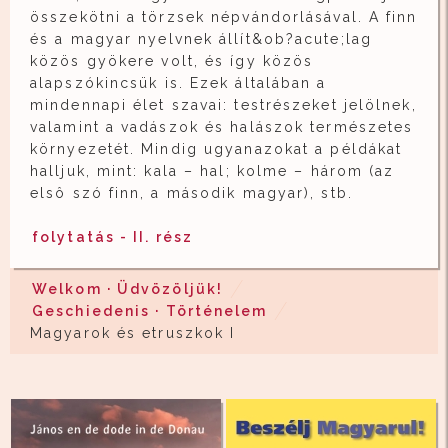
összekötni a törzsek népvándorlásával. A finn
és a magyar nyelvnek állít&ob?acute;lag
közös gyökere volt, és így közös
alapszókincsük is. Ezek általában a
mindennapi élet szavai: testrészeket jelölnek,
valamint a vadászok és halászok természetes
környezetét. Mindig ugyanazokat a példákat
halljuk, mint: kala – hal; kolme – három (az
elsô szó finn, a második magyar), stb.
folytatás - II. rész
Welkom · Üdvözöljük!
Geschiedenis · Történelem
Magyarok és etruszkok I