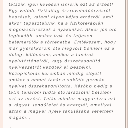
látszik, igen kevesen ismerik ezt az érzést!
Egy valódi, fizikailag észrevehetôérzésrôl
beszélek, valami olyan kéjes érzésrôl, amit
akkor tapasztalunk, ha a fizikoterápián
megmasszírozzák a nyakunkat. Akkor jön elô
leginkább, amikor írok, és teljesen
belemerülök a történetbe. Emlékszem, hogy
már gyerekkorom óta megvolt bennem ez a
dolog, különösen, amikor a tanárok
nyelvtörténetrôl, vagy összehasonlító
nyelvészetrôl kezdtek el beszélni.
Középiskolás koromban mindig elôjött,
amikor a német tanár a sokféle germán
nyelvet összehasonlította. Késôbb pedig a
latin tanárom tudta elôvarázsolni belôlem
ezt az érzést. Talán mindez magyarázza azt
a vágyat, lendületet és energiát, amellyel
aztán a magyar nyelv tanulásába vetettem
magam...