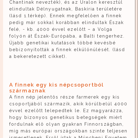
Chantinak nevezték), és az Uralon keresztül
elindultak Délnyugatnak, Baskíria területére
(lásd 1.térkép). Ennek megfelelôen a finnek
pedig már sokkal korábban elindultak Észak
felé, - kb. 4000 évvel ezelôtt – a Volga
folyón át Észak-Európába, a Balti tengerhez.
Újabb genetikai kutatások többé kevésbé
bebizonyították a finnek elkülönülését. (lásd
a bekeretezett cikket).
A finnek egy kis népcsoportból
származnak
A finn nép jelentôs része farmerek egy kis
csoportjából származik, akik körülbelül 4000
évvel ezelôtt telepedtek le. Ez magyarázza,
hogy bizonyos genetikus betegségek miért
fordulnak elô olyan gyakran Finnországban,
míg más európai országokban szinte teljesen
ismeretlenek. Errôl írtak a Müncheni Egyetem