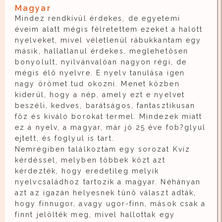
Magyar
Mindez rendkívül érdekes, de egyetemi
éveim alatt mégis félretettem ezeket a halott
nyelveket, mivel véletlenül rábukkantam egy
másik, hallatlanul érdekes, meglehetôsen
bonyolult, nyilvánvalóan nagyon régi, de
mégis élô nyelvre. E nyelv tanulása igen
nagy örömet tud okozni. Menet közben
kiderül, hogy a nép, amely ezt e nyelvet
beszéli, kedves, barátságos, fantasztikusan
fôz és kiváló borokat termel. Mindezek miatt
ez a nyelv, a magyar, már jó 25 éve fob?glyul
ejtett, és foglyul is tart.
Nemrégiben találkoztam egy sorozat Kvíz
kérdéssel, melyben többek közt azt
kérdezték, hogy eredetileg melyik
nyelvcsaládhoz tartozik a magyar. Néhányan
azt az igazán helyesnek tûnô választ adták,
hogy finnugor, avagy ugor-finn, mások csak a
finnt jelölték meg, mivel hallottak egy